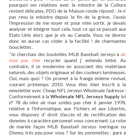
pourquoi ses relations avec la ministre de la Culture
restent délicates, PDG de la Maison ronde répond : Je n’
pas revu la ministre depuis la fin de la grève. J’avais
l’impression de me noyer et pour m’en sortir, je devais
analyser et intégrer tout cela, tout ce qui se passait aux
Etats-Unis alors que je vis au Canada. Vous ne devrez
donc en aucun cas céder à la facilité ! de charmantes
bouclettes .
”Je cherchais des bouteilles MLB Baseball Jerseys à
air
max pas cher
recycler quand j’ entendu bébé. Au
contraire, il se modernise en associant des matériaux
naturels, des objets originaux et des couleurs lumineuses.
Oui, mais quoi ? On promet à la frange énième revival,
courant printemps 2010. Vous êtes bien inscrit à la
newsletter avec Cheap NFL Jerseys Wholesale l’adresse :
Conformément à la
Wholesale NFL Jerseys Supply
loi
n° 78 du nike air max soldes pas cher 6 janvier 1978,
relative à l’Informatique, aux Fichiers et aux Libertés,
vous disposez d’ droit d’accès et de rectification des
données à caractère personnel vous concernant. La robe
de mariée façon MLB Baseball Jerseys meringue ou
Disney, très peu pour vous ? Sur les pommettes : gare à