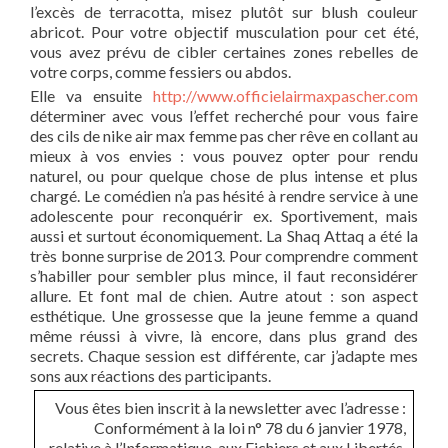
l’excès de terracotta, misez plutôt sur blush couleur
abricot. Pour votre objectif musculation pour cet été,
vous avez prévu de cibler certaines zones rebelles de
votre corps, comme fessiers ou abdos.
Elle va ensuite
http://www.officielairmaxpascher.com
déterminer avec vous l’effet recherché pour vous faire
des cils de nike air max femme pas cher rêve en collant au
mieux à vos envies : vous pouvez opter pour rendu
naturel, ou pour quelque chose de plus intense et plus
chargé. Le comédien n’a pas hésité à rendre service à une
adolescente pour reconquérir ex. Sportivement, mais
aussi et surtout économiquement. La Shaq Attaq a été la
très bonne surprise de 2013. Pour comprendre comment
s’habiller pour sembler plus mince, il faut reconsidérer
allure. Et font mal de chien. Autre atout : son aspect
esthétique. Une grossesse que la jeune femme a quand
même réussi à vivre, là encore, dans plus grand des
secrets. Chaque session est différente, car j’adapte mes
sons aux réactions des participants.
Vous êtes bien inscrit à la newsletter avec l’adresse :
Conformément à la loi n° 78 du 6 janvier 1978,
relative à l’Informatique, aux Fichiers et aux Libertés,