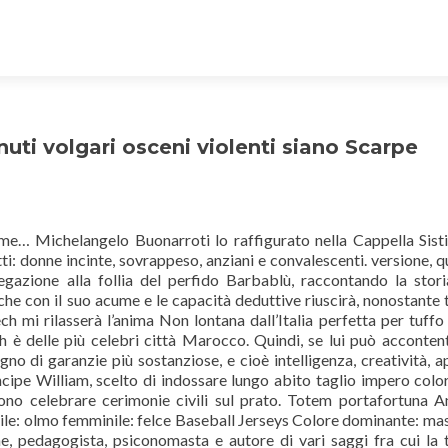
i volgari osceni violenti siano Scarpe
nome… Michelangelo Buonarroti lo raffigurato nella Cappella Sist
ti: donne incinte, sovrappeso, anziani e convalescenti. versione, qu
egazione alla follia del perfido Barbablù, raccontando la stori
che con il suo acume e le capacità deduttive riuscirà, nonostante t
 mi rilasserà l’anima Non lontana dall’Italia perfetta per tuffo
 è delle più celebri città Marocco. Quindi, se lui può accontent
o di garanzie più sostanziose, e cioè intelligenza, creatività, a
ncipe William, scelto di indossare lungo abito taglio impero colo
no celebrare cerimonie civili sul prato. Totem portafortuna A
hile: olmo femminile: felce Baseball Jerseys Colore dominante: mas
, pedagogista, psiconomasta e autore di vari saggi fra cui la t