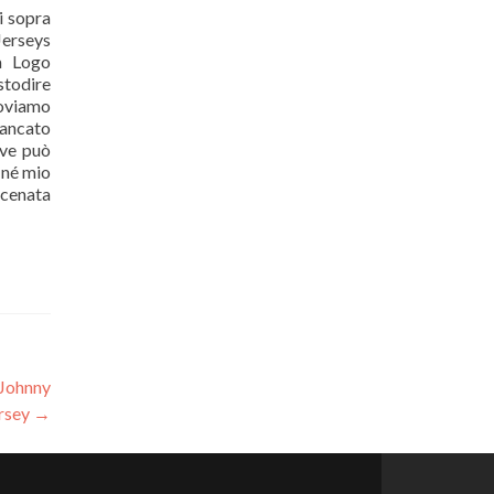
i sopra
Jerseys
a Logo
stodire
roviamo
 mancato
ove può
 né mio
scenata
 Johnny
rsey
→