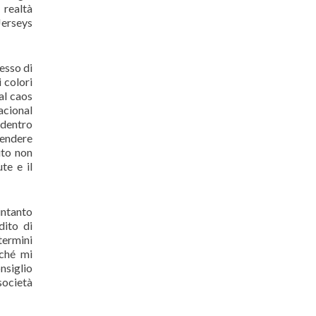
 realtà
Jerseys
cesso di
 colori
dal caos
acional
 dentro
ppendere
ito non
te e il
intanto
dito di
termini
rché mi
nsiglio
società